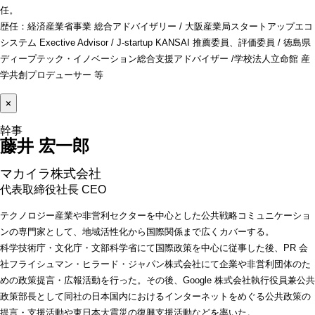
任。
歴任：経済産業省事業 総合アドバイザリー / 大阪産業局スタートアップエコ
システム Exective Advisor / J-startup KANSAI 推薦委員、評価委員 / 徳島県
ディープテック・イノベーション総合支援アドバイザー /学校法人立命館 産
学共創プロデューサー 等
×
藤井 宏一郎 
マカイラ株式会社
代表取締役社長 CEO
テクノロジー産業や非営利セクターを中心とした公共戦略コミュニケーショ
ンの専門家として、地域活性化から国際関係まで広くカバーする。
科学技術庁・文化庁・文部科学省にて国際政策を中心に従事した後、PR 会
社フライシュマン・ヒラード・ジャパン株式会社にて企業や非営利団体のた
めの政策提言・広報活動を行った。その後、Google 株式会社執行役員兼公共
政策部長として同社の日本国内におけるインターネットをめぐる公共政策の
提言・支援活動や東日本大震災の復興支援活動などを率いた。