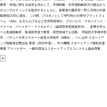
業界・領域に関する知見を活かして、市場戦略・非市場戦略双方の観点から
のコンサルティングを提供するとともに、創業者の藤井宏一郎と共同の代表
取締役COOに就任。 この間、プロボノとしてNPO向けの寄付プラットフォ
ーム「i-kifu」を立ち上げるなど非営利領域や、グロービス・マネジメント・
スクール パートナー・ファカルティ（論理思考系講座担当）、多摩大学ル
ール形成戦略所 客員研究員で教育・研究領域でも活動。 早稲田大学商学部
卒、パデュー大学クラナート経営大学院卒（MBA）。つくば市 スタートア
ップ戦略策定懇話会 委員（2022年度）。中小機構 スタートアップ挑戦支援
事業 アドバイザー。一般社団法人スタートアップエコシステム協会理事。
×