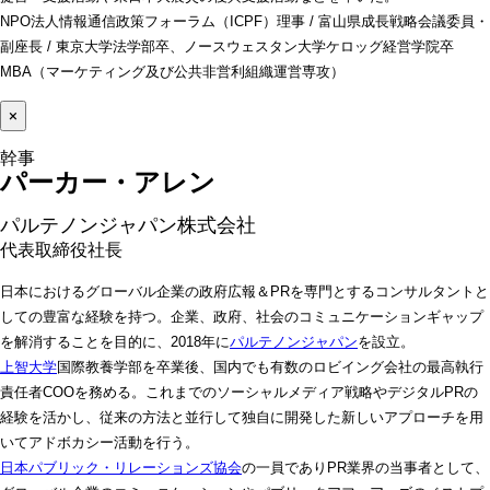
NPO法人情報通信政策フォーラム（ICPF）理事 / 富山県成長戦略会議委員・
副座長 / 東京大学法学部卒、ノースウェスタン大学ケロッグ経営学院卒
MBA（マーケティング及び公共非営利組織運営専攻）
×
パーカー・アレン 
パルテノンジャパン株式会社
代表取締役社長
日本におけるグローバル企業の政府広報＆PRを専門とするコンサルタントと
しての豊富な経験を持つ。企業、政府、社会のコミュニケーションギャップ
を解消することを目的に、2018年に
パルテノンジャパン
を設立。
上智大学
国際教養学部を卒業後、国内でも有数のロビイング会社の最高執行
責任者COOを務める。これまでのソーシャルメディア戦略やデジタルPRの
経験を活かし、従来の方法と並行して独自に開発した新しいアプローチを用
いてアドボカシー活動を行う。
日本パブリック・リレーションズ協会
の一員でありPR業界の当事者として、