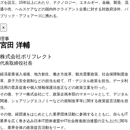
ズを設立。15年以上にわたり、テクノロジー、エネルギー、金融、製造、流
通小売、ヘルスケアなどの国内外クライアント企業に対する対政府渉外、パ
ブリック・アフェアーズに携わる。
×
宮田 洋輔 
株式会社ポリフレクト
代表取締役社長 
経済産業省入省後、地方創生、働き方改革、観光需要政策、社会保障制度改
革、原子力安全規制などの担当を経て、IT・デジタル政策を担当。データ利
活用の普及促進や個人情報保護法改正などの政策立案を行った。
その後、ヤフー株式会社にて、政策企画本部のマネージャとして、デジタル
関連、シェアリングエコノミーなどの規制改革等に関する政策提言活動を担
当。
その他、経団連をはじめとした業界団体活動に参画するとともに、自らもIT
業界を広く巻き込み日本IT団体連盟やIT社会推進政治連盟の立ち上げに関与
し、業界全体の政策提言活動をリード。