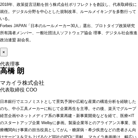
2018年、政策提言活動を担う株式会社ポリフレクトを創設し、代表取締役に
就任。デジタル分野を中心とした規制改革、ルールメイキングを多数行って
いる。
Forbes JAPAN「日本のルールメーカー30人」選出、プロトタイプ政策研究
所有識者メンバー、一般社団法人ソフトウェア協会 理事、デジタル社会推進
政治連盟 副会長。
×
高橋 朗 
マカイラ株式会社
代表取締役 COO 
日本銀行でエコノミストとして景気予測や広範な産業の構造分析を経験した
のち、中小工具メーカーに転じて企業再生を主導。その後、楽天でグループ
経営企画やネットメディア系の事業再建・新事業開発などを経て、医療×IT
のスタートアップ企業 Welbyに参画。製薬企業等とのアライアンス事業、医
療機関向け事業の担当役員としてがん・糖尿病・希少疾患などの患者さん向
けサービスを立ち上げるなど同社のIPOに貢献。 マカイラ参画後は、幅広い