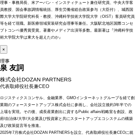
理事・事務局長、米アーバン・インスティテュート兼任研究員、中央大学客
員教授、国会事故調情報統括、厚生労働省総合政策参与（大臣付）、城西国
際大学大学院研究科長・教授、沖縄科学技術大学院大学（OIST）客員研究員
等を経て現職。新医療領域実装研究会理事等兼任。大阪駅北地区国際コンセ
プトコンペ優秀賞受賞。著書やメディア出演等多数。最新著は『沖縄科学技
術大学院大学は東大を超えたのか』
×
泉 友詞 
株式会社DOZAN PARTNERS
代表取締役社長兼CEO
ロジスティクスコンサル、金融業界、GMOインターネットグループを経て創
業期のフォースタートアップス株式会社に参画し、会社設立後約3年半での
上場を実現。その後、成長産業創出に資するPublic affairs戦略室を創設、政
府/自治体/大学/大企業及び投資家と共にスタートアップエコシステムの構築
及び政策提言等を推進。
2025年7月株式会社DOZAN PARTNERSを設立、代表取締役社長兼CEOに就