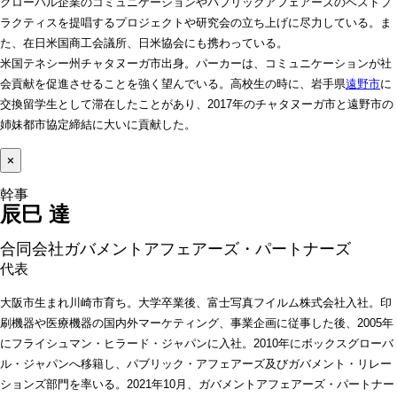
グローバル企業のコミュニケーションやパブリックアフェアーズのベストプ
ラクティスを提唱するプロジェクトや研究会の立ち上げに尽力している。ま
た、在日米国商工会議所、日米協会にも携わっている。
米国テネシー州チャタヌーガ市出身。パーカーは、コミュニケーションが社
会貢献を促進させることを強く望んでいる。高校生の時に、岩手県
遠野市
に
交換留学生として滞在したことがあり、2017年のチャタヌーガ市と遠野市の
姉妹都市協定締結に大いに貢献した。
×
辰巳 達 
合同会社ガバメントアフェアーズ・パートナーズ
代表 
大阪市生まれ川崎市育ち。大学卒業後、富士写真フイルム株式会社入社。印
刷機器や医療機器の国内外マーケティング、事業企画に従事した後、2005年
にフライシュマン・ヒラード・ジャパンに入社。2010年にボックスグローバ
ル・ジャパンへ移籍し、パブリック・アフェアーズ及びガバメント・リレー
ションズ部門を率いる。2021年10月、ガバメントアフェアーズ・パートナー