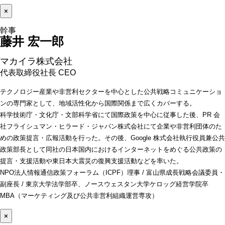
×
藤井 宏一郎 
マカイラ株式会社
代表取締役社長 CEO
テクノロジー産業や非営利セクターを中心とした公共戦略コミュニケーショ
ンの専門家として、地域活性化から国際関係まで広くカバーする。
科学技術庁・文化庁・文部科学省にて国際政策を中心に従事した後、PR 会
社フライシュマン・ヒラード・ジャパン株式会社にて企業や非営利団体のた
めの政策提言・広報活動を行った。その後、Google 株式会社執行役員兼公共
政策部長として同社の日本国内におけるインターネットをめぐる公共政策の
提言・支援活動や東日本大震災の復興支援活動などを率いた。
NPO法人情報通信政策フォーラム（ICPF）理事 / 富山県成長戦略会議委員・
副座長 / 東京大学法学部卒、ノースウェスタン大学ケロッグ経営学院卒
MBA（マーケティング及び公共非営利組織運営専攻）
×