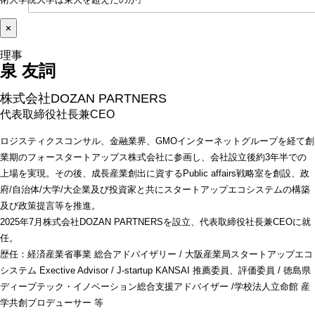
×
泉 友詞 
株式会社DOZAN PARTNERS
代表取締役社長兼CEO
ロジスティクスコンサル、金融業界、GMOインターネットグループを経て創
業期のフォースタートアップス株式会社に参画し、会社設立後約3年半での
上場を実現。その後、成長産業創出に資するPublic affairs戦略室を創設、政
府/自治体/大学/大企業及び投資家と共にスタートアップエコシステムの構築
及び政策提言等を推進。
2025年7月株式会社DOZAN PARTNERSを設立、代表取締役社長兼CEOに就
任。
歴任：経済産業省事業 総合アドバイザリー / 大阪産業局スタートアップエコ
システム Exective Advisor / J-startup KANSAI 推薦委員、評価委員 / 徳島県
ディープテック・イノベーション総合支援アドバイザー /学校法人立命館 産
学共創プロデューサー 等