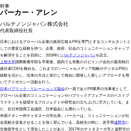
パーカー・アレン 
パルテノンジャパン株式会社
代表取締役社長
日本におけるグローバル企業の政府広報＆PRを専門とするコンサルタントと
しての豊富な経験を持つ。企業、政府、社会のコミュニケーションギャップ
を解消することを目的に、2018年に
パルテノンジャパン
を設立。
上智大学
国際教養学部を卒業後、国内でも有数のロビイング会社の最高執行
責任者COOを務める。これまでのソーシャルメディア戦略やデジタルPRの
経験を活かし、従来の方法と並行して独自に開発した新しいアプローチを用
いてアドボカシー活動を行う。
日本パブリック・リレーションズ協会
の一員でありPR業界の当事者として、
グローバル企業のコミュニケーションやパブリックアフェアーズのベストプ
ラクティスを提唱するプロジェクトや研究会の立ち上げに尽力している。ま
た、在日米国商工会議所、日米協会にも携わっている。
米国テネシー州チャタヌーガ市出身。パーカーは、コミュニケーションが社
会貢献を促進させることを強く望んでいる。高校生の時に、岩手県
遠野市
に
交換留学生として滞在したことがあり、2017年のチャタヌーガ市と遠野市の