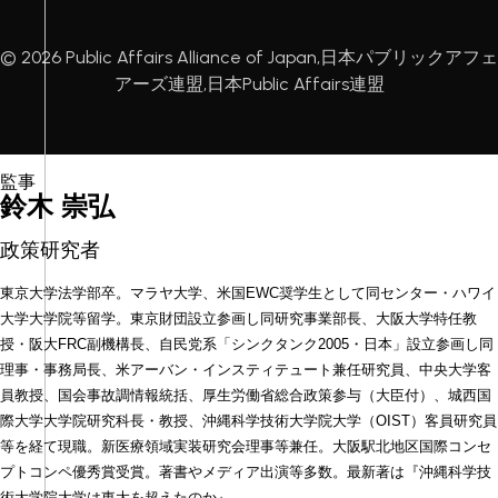
© 2026 Public Affairs Alliance of Japan,日本パブリックアフェ
アーズ連盟,日本Public Affairs連盟
鈴木 崇弘 
政策研究者
東京大学法学部卒。マラヤ大学、米国EWC奨学生として同センター・ハワイ
大学大学院等留学。東京財団設立参画し同研究事業部長、大阪大学特任教
授・阪大FRC副機構長、自民党系「シンクタンク2005・日本」設立参画し同
理事・事務局長、米アーバン・インスティテュート兼任研究員、中央大学客
員教授、国会事故調情報統括、厚生労働省総合政策参与（大臣付）、城西国
際大学大学院研究科長・教授、沖縄科学技術大学院大学（OIST）客員研究員
等を経て現職。新医療領域実装研究会理事等兼任。大阪駅北地区国際コンセ
プトコンペ優秀賞受賞。著書やメディア出演等多数。最新著は『沖縄科学技
術大学院大学は東大を超えたのか』