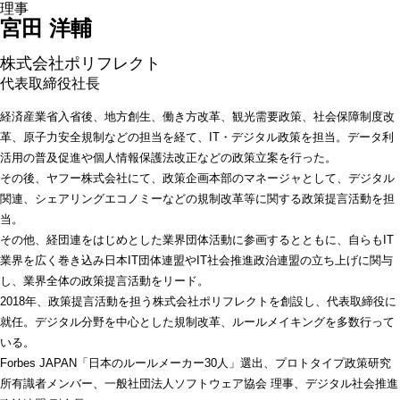
宮田 洋輔 
株式会社ポリフレクト
代表取締役社長 
経済産業省入省後、地方創生、働き方改革、観光需要政策、社会保障制度改
革、原子力安全規制などの担当を経て、IT・デジタル政策を担当。データ利
活用の普及促進や個人情報保護法改正などの政策立案を行った。
その後、ヤフー株式会社にて、政策企画本部のマネージャとして、デジタル
関連、シェアリングエコノミーなどの規制改革等に関する政策提言活動を担
当。
その他、経団連をはじめとした業界団体活動に参画するとともに、自らもIT
業界を広く巻き込み日本IT団体連盟やIT社会推進政治連盟の立ち上げに関与
し、業界全体の政策提言活動をリード。
2018年、政策提言活動を担う株式会社ポリフレクトを創設し、代表取締役に
就任。デジタル分野を中心とした規制改革、ルールメイキングを多数行って
いる。
Forbes JAPAN「日本のルールメーカー30人」選出、プロトタイプ政策研究
所有識者メンバー、一般社団法人ソフトウェア協会 理事、デジタル社会推進