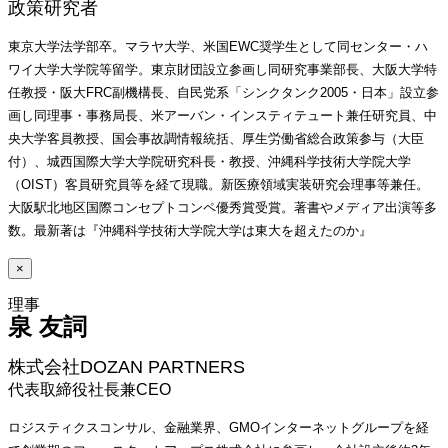
政策研究者
東京大学法学部卒。マラヤ大学、米国EWC奨学生として同センター・ハ
ワイ大学大学院等留学。東京財団設立参画し同研究事業部長、大阪大学特
任教授・阪大FRC副機構長、自民党系「シンクタンク2005・日本」設立参
画し同理事・事務局長、米アーバン・インスティテュート兼任研究員、中
央大学客員教授、国会事故調情報統括、厚生労働省総合政策参与（大臣
付）、城西国際大学大学院研究科長・教授、沖縄科学技術大学院大学
（OIST）客員研究員等を経て現職。新医療領域実装研究会理事等兼任。
大阪駅北地区国際コンセプトコンペ優秀賞受賞。著書やメディア出演等多
数。最新著は『沖縄科学技術大学院大学は東大を超えたのか』
×
泉 友詞 
株式会社DOZAN PARTNERS
代表取締役社長兼CEO
ロジスティクスコンサル、金融業界、GMOインターネットグループを経