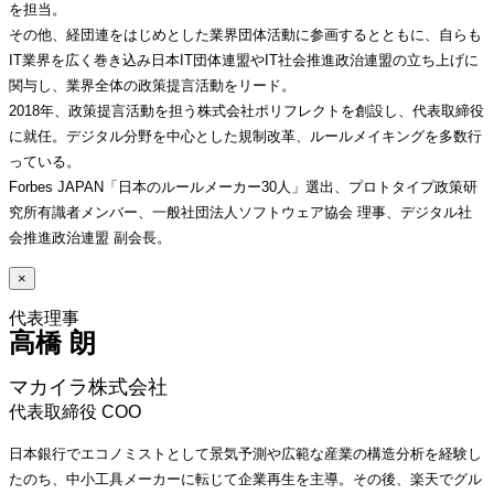
を担当。
その他、経団連をはじめとした業界団体活動に参画するとともに、自らも
IT業界を広く巻き込み日本IT団体連盟やIT社会推進政治連盟の立ち上げに
関与し、業界全体の政策提言活動をリード。
2018年、政策提言活動を担う株式会社ポリフレクトを創設し、代表取締役
に就任。デジタル分野を中心とした規制改革、ルールメイキングを多数行
っている。
Forbes JAPAN「日本のルールメーカー30人」選出、プロトタイプ政策研
究所有識者メンバー、一般社団法人ソフトウェア協会 理事、デジタル社
会推進政治連盟 副会長。
×
高橋 朗 
マカイラ株式会社
代表取締役 COO 
日本銀行でエコノミストとして景気予測や広範な産業の構造分析を経験し
たのち、中小工具メーカーに転じて企業再生を主導。その後、楽天でグル