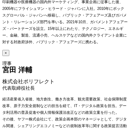
印刷機器や医療機器の国内外マーケティング、事業企画に従事した後、
2005年にフライシュマン・ヒラード・ジャパンに入社。2010年にボック
スグローバル・ジャパンへ移籍し、パブリック・アフェアーズ及びガバメ
ント・リレーションズ部門を率いる。2021年10月、ガバメントアフェアー
ズ・パートナーズを設立。15年以上にわたり、テクノロジー、エネルギ
ー、金融、製造、流通小売、ヘルスケアなどの国内外クライアント企業に
対する対政府渉外、パブリック・アフェアーズに携わる。
×
宮田 洋輔 
株式会社ポリフレクト
代表取締役社長 
経済産業省入省後、地方創生、働き方改革、観光需要政策、社会保障制度
改革、原子力安全規制などの担当を経て、IT・デジタル政策を担当。デー
タ利活用の普及促進や個人情報保護法改正などの政策立案を行った。
その後、ヤフー株式会社にて、政策企画本部のマネージャとして、デジタ
ル関連、シェアリングエコノミーなどの規制改革等に関する政策提言活動