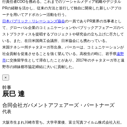
行責任者COOを務める。これまでのソーシャルメディア戦略やデジタル
PRの経験を活かし、従来の方法と並行して独自に開発した新しいアプロ
ーチを用いてアドボカシー活動を行う。
日本パブリック・リレーションズ協会
の一員でありPR業界の当事者とし
て、グローバル企業のコミュニケーションやパブリックアフェアーズのベ
ストプラクティスを提唱するプロジェクトや研究会の立ち上げに尽力して
いる。また、在日米国商工会議所、日米協会にも携わっている。
米国テネシー州チャタヌーガ市出身。パーカーは、コミュニケーションが
社会貢献を促進させることを強く望んでいる。高校生の時に、岩手県
遠野
市
に交換留学生として滞在したことがあり、2017年のチャタヌーガ市と遠
野市の姉妹都市協定締結に大いに貢献した。
×
辰巳 達 
合同会社ガバメントアフェアーズ・パートナーズ
代表 
大阪市生まれ川崎市育ち。大学卒業後、富士写真フイルム株式会社入社。