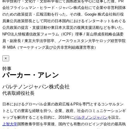
科学技術庁・文化庁・文部科学省にて国際政策を中心に従事した後、PR
会社フライシュマン・ヒラード・ジャパン株式会社にて企業や非営利団体
のための政策提言・広報活動を行った。その後、Google 株式会社執行役
員兼公共政策部長として同社の日本国内におけるインターネットをめぐる
公共政策の提言・支援活動や東日本大震災の復興支援活動などを率いた。
NPO法人情報通信政策フォーラム（ICPF）理事 / 富山県成長戦略会議委
員・副座長 / 東京大学法学部卒、ノースウェスタン大学ケロッグ経営学院
卒 MBA（マーケティング及び公共非営利組織運営専攻）
×
パーカー・アレン 
パルテノンジャパン株式会社
代表取締役社長
日本におけるグローバル企業の政府広報＆PRを専門とするコンサルタン
トとしての豊富な経験を持つ。企業、政府、社会のコミュニケーションギ
ャップを解消することを目的に、2018年に
パルテノンジャパン
を設立。
上智大学
国際教養学部を卒業後、国内でも有数のロビイング会社の最高執