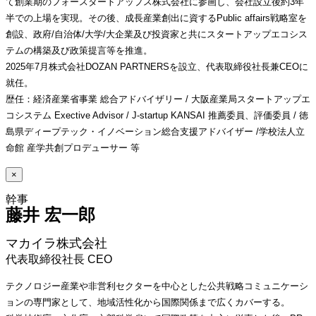
て創業期のフォースタートアップス株式会社に参画し、会社設立後約3年
半での上場を実現。その後、成長産業創出に資するPublic affairs戦略室を
創設、政府/自治体/大学/大企業及び投資家と共にスタートアップエコシス
テムの構築及び政策提言等を推進。
2025年7月株式会社DOZAN PARTNERSを設立、代表取締役社長兼CEOに
就任。
歴任：経済産業省事業 総合アドバイザリー / 大阪産業局スタートアップエ
コシステム Exective Advisor / J-startup KANSAI 推薦委員、評価委員 / 徳
島県ディープテック・イノベーション総合支援アドバイザー /学校法人立
命館 産学共創プロデューサー 等
×
藤井 宏一郎 
マカイラ株式会社
代表取締役社長 CEO
テクノロジー産業や非営利セクターを中心とした公共戦略コミュニケーシ
ョンの専門家として、地域活性化から国際関係まで広くカバーする。